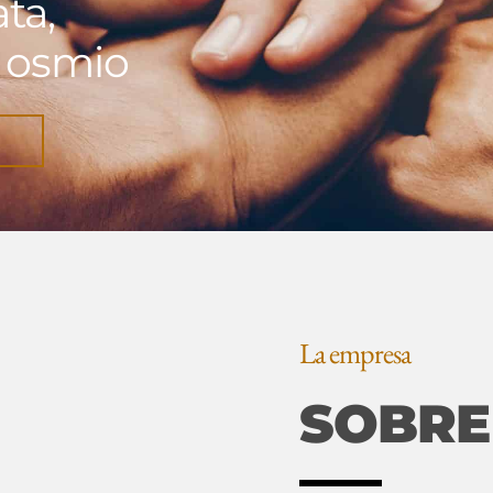
ta,
y osmio
La empresa
SOBRE