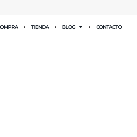
 COMPRA
TIENDA
BLOG
CONTACTO
 al
es
de la