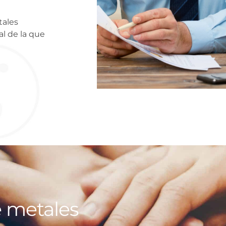
tales
l de la que
e metales