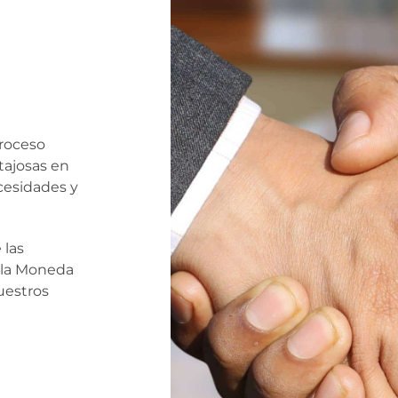
roceso
tajosas en
cesidades y
 las
e la Moneda
uestros