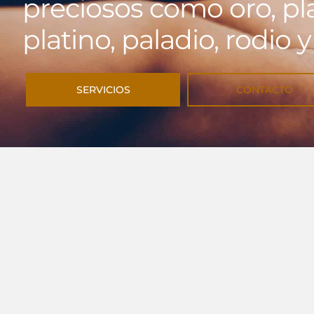
preciosos como oro, pla
platino, paladio, rodio 
SERVICIOS
CONTACTO