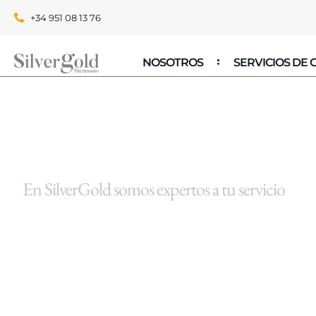
+34 951 08 13 76
NOSOTROS
SERVICIOS DE
En SilverGold somos expertos a tu servicio
Te ayudamos a acceder
mercado de los metal
preciosos de inversión 