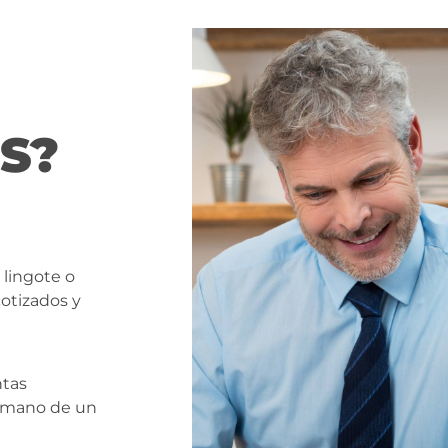
S?
 lingote o
cotizados y
ntas
a mano de un