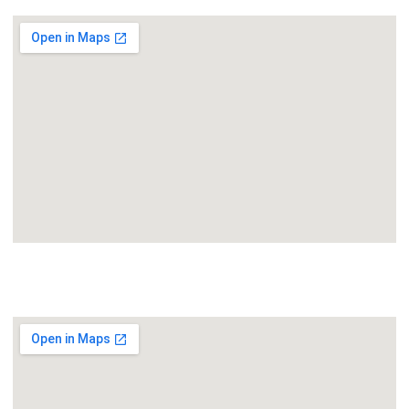
Plaza de España 6, 1º, Oficinas 13-14. 47001 Valladolid
SEDE JEREZ
C/ Sevilla, 17 - 11402.Jerez de la Frontera, Cádiz.