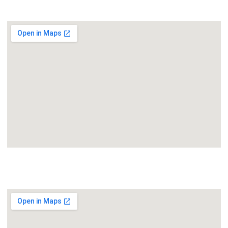
Vía Augusta 2, 5ª planta 08006 Barcelona
SEDE SEVILLA
C/ Luis Montoto, 107-113. Ed. Cristal 4º, 41007 Sevilla